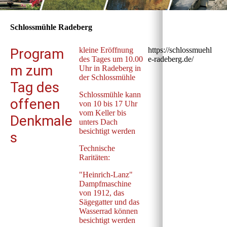
Schlossmühle Radeberg
Program
kleine Eröffnung
https://schlossmuehl
des Tages um 10.00
e-radeberg.de/
m zum
Uhr in Radeberg in
der Schlossmühle
Tag des
Schlossmühle kann
offenen
von 10 bis 17 Uhr
vom Keller bis
Denkmale
unters Dach
besichtigt werden
s
Technische
Raritäten:
"Heinrich-Lanz"
Dampfmaschine
von 1912, das
Sägegatter und das
Wasserrad können
besichtigt werden